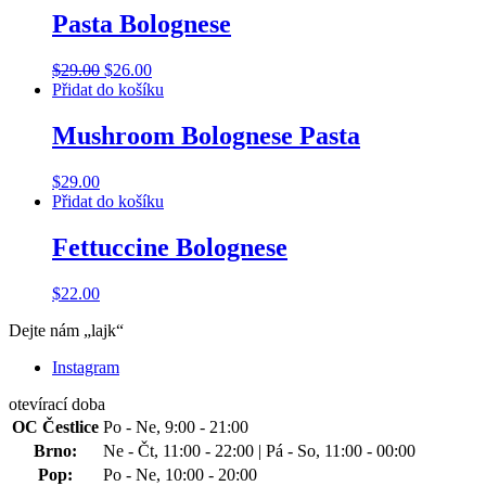
Pasta Bolognese
Original
Current
$
29.00
$
26.00
price
price
Přidat do košíku
was:
is:
$29.00.
$26.00.
Mushroom Bolognese Pasta
$
29.00
Přidat do košíku
Fettuccine Bolognese
$
22.00
Dejte nám „lajk“
Instagram
otevírací doba
OC Čestlice
Po - Ne, 9:00 - 21:00
Brno:
Ne - Čt, 11:00 - 22:00 | Pá - So, 11:00 - 00:00
Pop:
Po - Ne, 10:00 - 20:00