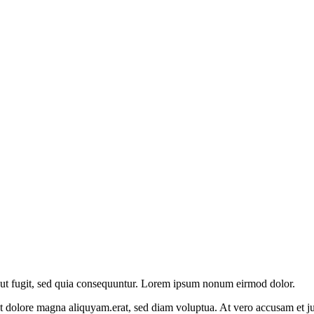
aut fugit, sed quia consequuntur. Lorem ipsum nonum eirmod dolor.
et dolore magna aliquyam.erat, sed diam voluptua. At vero accusam et j