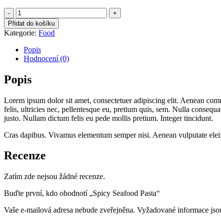
Spicy
Seafood
Přidat do košíku
Pasta
Kategorie:
Food
quantity
Popis
Hodnocení (0)
Popis
Lorem ipsum dolor sit amet, consectetuer adipiscing elit. Aenean co
felis, ultricies nec, pellentesque eu, pretium quis, sem. Nulla consequa
justo. Nullam dictum felis eu pede mollis pretium. Integer tincidunt.
Cras dapibus. Vivamus elementum semper nisi. Aenean vulputate eleifend 
Recenze
Zatím zde nejsou žádné recenze.
Buďte první, kdo ohodnotí „Spicy Seafood Pasta“
Vaše e-mailová adresa nebude zveřejněna.
Vyžadované informace js