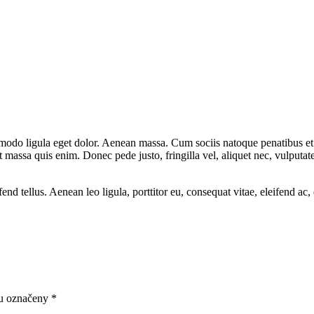
mmodo ligula eget dolor. Aenean massa. Cum sociis natoque penatibus et
t massa quis enim. Donec pede justo, fringilla vel, aliquet nec, vulputate
tellus. Aenean leo ligula, porttitor eu, consequat vitae, eleifend ac, e
ou označeny
*